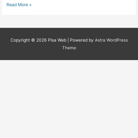
Spurgo
Read More »
veloce
a
Roma
Copyright © 2026
Pisa Web
| Powered by
Astra WordPress
Theme