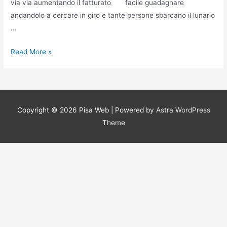
via via aumentando il fatturato facile guadagnare
andandolo a cercare in giro e tante persone sbarcano il lunario
…
Compro
Read More »
rame
da
privati
in
Copyright © 2026
Pisa Web
| Powered by
Astra WordPress
Milano
Theme