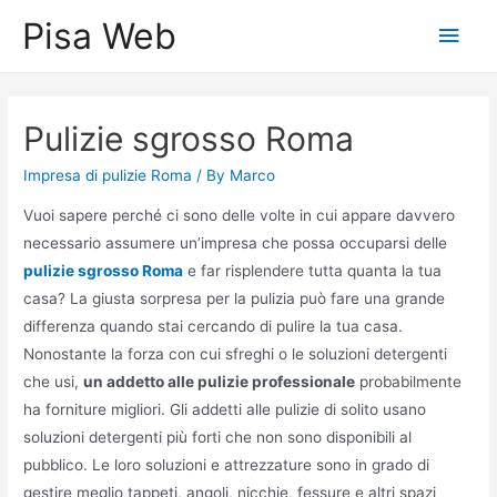
Skip
Pisa Web
Main
to
content
Men
Pulizie sgrosso Roma
Impresa di pulizie Roma
/ By
Marco
Vuoi sapere perché ci sono delle volte in cui appare davvero
necessario assumere un’impresa che possa occuparsi delle
pulizie sgrosso Roma
e far risplendere tutta quanta la tua
casa? La giusta sorpresa per la pulizia può fare una grande
differenza quando stai cercando di pulire la tua casa.
Nonostante la forza con cui sfreghi o le soluzioni detergenti
che usi,
un addetto alle pulizie professionale
probabilmente
ha forniture migliori. Gli addetti alle pulizie di solito usano
soluzioni detergenti più forti che non sono disponibili al
pubblico. Le loro soluzioni e attrezzature sono in grado di
gestire meglio tappeti, angoli, nicchie, fessure e altri spazi