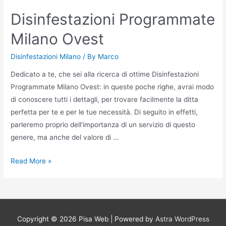
disinfestazione
Disinfestazioni Programmate
Milano
Milano Ovest
Disinfestazioni Milano
/ By
Marco
Dedicato a te, che sei alla ricerca di ottime Disinfestazioni
Programmate Milano Ovest: in queste poche righe, avrai modo
di conoscere tutti i dettagli, per trovare facilmente la ditta
perfetta per te e per le tue necessità. Di seguito in effetti,
parleremo proprio dell’importanza di un servizio di questo
genere, ma anche del valore di …
Disinfestazioni
Read More »
Programmate
Milano
Ovest
Copyright © 2026
Pisa Web
| Powered by
Astra WordPress