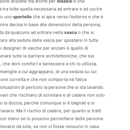
ersone anziane ma anche per
disabili
e che
tra tutte quella necessaria ad entrare e ad uscire
ito uno
sportello
che si apre verso l’esterno e che è
nire decisa in base alle dimensioni della persona,
ata da qualcuno ad entrare nella
vasca
o che si
care alla seduta della vasca per spostarsi in tutta
ei designer di vasche per anziani è quello di
nare tutte le barriere architettoniche, che sia
che doni comfort e benessere a chi lo utilizza.
 maniglie a cui aggrapparsi, di una seduta su cui
ione corretta e che non comporta né fatica
 situazioni di pericolo la persona che si sta lavando.
ovani che rischiano di scivolare e di cadere non solo
o la doccia, perché comunque si è bagnati e si
lavarsi. Ma il
rischio di cadere
, per quanto si tratti
 ancor meno se lo possono permettere delle persone
llevarsi da sole, se non ci fosse nessuno in casa.