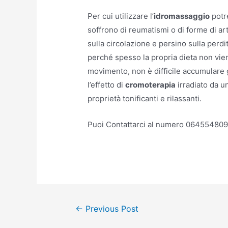
Per cui utilizzare l’
idromassaggio
potre
soffrono di reumatismi o di forme di artr
sulla circolazione e persino sulla per
perché spesso la propria dieta non vie
movimento, non è difficile accumulare 
l’effetto di
cromoterapia
irradiato da u
proprietà tonificanti e rilassanti.
Puoi Contattarci al numero 06455480
Post
←
Previous Post
navigation