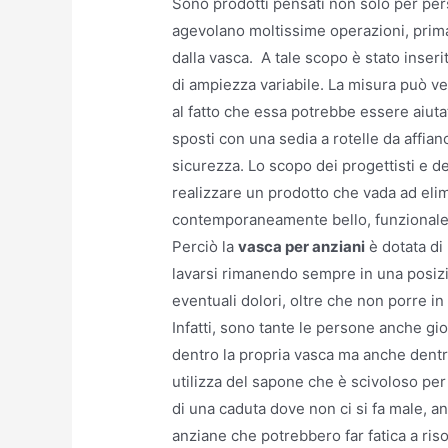
Sono prodotti pensati non solo per p
agevolano moltissime operazioni, prima 
dalla vasca. A tale scopo è stato inser
di ampiezza variabile. La misura può ve
al fatto che essa potrebbe essere aiut
sposti con una sedia a rotelle da affian
sicurezza. Lo scopo dei progettisti e d
realizzare un prodotto che vada ad elimi
contemporaneamente bello, funzionale, 
Perciò la
vasca per anziani
è dotata di
lavarsi rimanendo sempre in una posiz
eventuali dolori, oltre che non porre in
Infatti, sono tante le persone anche gi
dentro la propria vasca ma anche dentr
utilizza del sapone che è scivoloso per 
di una caduta dove non ci si fa male,
anziane che potrebbero far fatica a riso