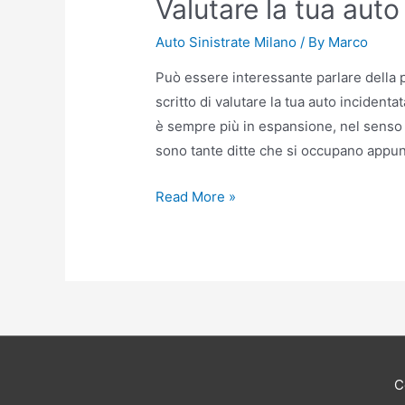
Valutare la tua aut
Auto Sinistrate Milano
/ By
Marco
Può essere interessante parlare della p
scritto di valutare la tua auto incident
è sempre più in espansione, nel senso 
sono tante ditte che si occupano appun
Valutare
Read More »
la
tua
auto
incidentata
Milano
C