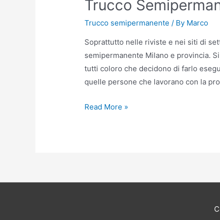
Trucco Semipermane
Trucco semipermanente
/ By
Marco
Soprattutto nelle riviste e nei siti di s
semipermanente Milano e provincia. Si t
tutti coloro che decidono di farlo esegu
quelle persone che lavorano con la p
Trucco
Read More »
Semipermanente
Milano
e
provincia
C