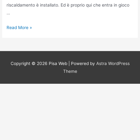
riscaldamento è installato. Ed è proprio qui che entra in gioco
…
Trovare
Read More »
caldaie
Milano
Copyright © 2026
Pisa Web
| Powered by
Astra WordPress
Theme