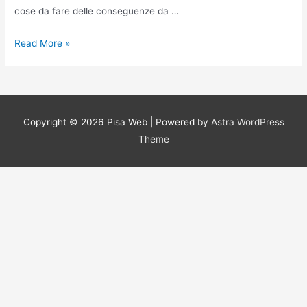
cose da fare delle conseguenze da …
Traslochi
Read More »
urgenti
Pavia
Copyright © 2026
Pisa Web
| Powered by
Astra WordPress
Theme