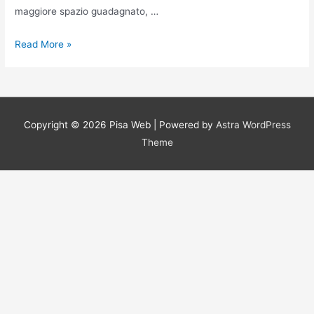
maggiore spazio guadagnato, …
Sgomberi
Read More »
In
Tutta
A
Milano
Copyright © 2026
Pisa Web
| Powered by
Astra WordPress
Theme