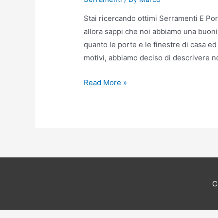
Stai ricercando ottimi Serramenti E Po
allora sappi che noi abbiamo una buoni
quanto le porte e le finestre di casa ed
motivi, abbiamo deciso di descrivere n
Serramenti
Read More »
E
Porte
A
Varese
C