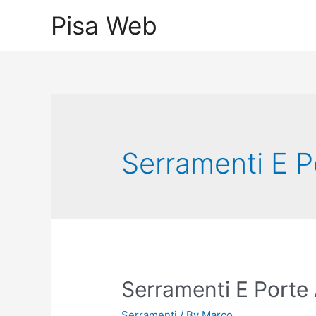
Skip
Pisa Web
to
content
Serramenti E P
Serramenti E Porte
Serramenti
/ By
Marco