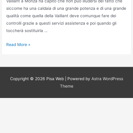
Vaillant a Monza ha capito che non può illudersi del fatto che
siccome ha una caldaia di una grande potenza e di una grande
qualità come quella della Vaillant deve comunque fare dei
controlli grazie a questi servizi assistenza e poi quando gli
toccherà sostituirla …
Prezzo
Read More »
per
assistenza
caldaie
Vaillant
Copyright © 2026
Pisa Web
| Powered by
Astra WordPress
a
Theme
Monza