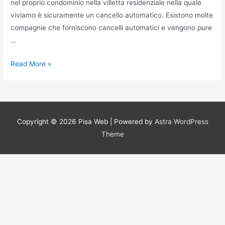
nel proprio condominio nella villetta residenziale nella quale
viviamo è sicuramente un cancello automatico. Esistono molte
compagnie che forniscono cancelli automatici e vengono pure
…
Prezzo
Read More »
Automazioni
cancelli
Milano
Copyright © 2026
Pisa Web
| Powered by
Astra WordPress
Theme