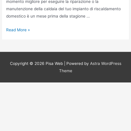
momento migliore per eseguire la riparazione o la
manutenzione della caldaia del tuo impianto di riscaldamento
domestico è un mese prima della stagione …
Prezzo
Read More »
Assistenza
caldaie
Ariston
Roma
Copyright © 2026
Pisa Web
| Powered by
Astra WordPress
Theme