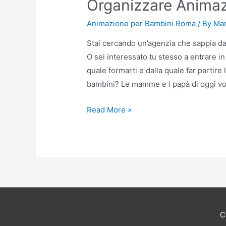
Organizzare Anima
Animazione per Bambini Roma
/ By
Ma
Stai cercando un’agenzia che sappia 
O sei interessato tu stesso a entrare i
quale formarti e dalla quale far partire 
bambini? Le mamme e i papà di oggi vogl
Organizzare
Read More »
Animazione
per
Bambini
Roma
C