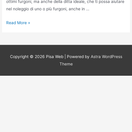
ottimi furgoni, ma anche della ditta ideale, che ti possa aiutare
nel noleggio di uno o più furgoni, anche in …
Furgoni
Read More »
In
Lega
Leggera
A
Copyright © 2026
Pisa Web
| Powered by
Astra WordPress
Roma
Theme