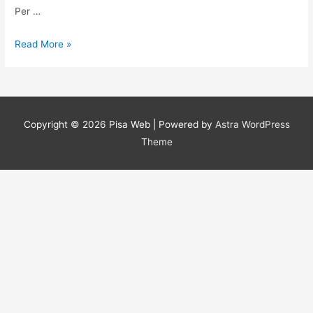
Per …
Cucina
Read More »
tipica
indiana
Roma
Copyright © 2026
Pisa Web
| Powered by
Astra WordPress
Theme