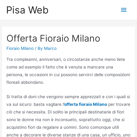
Skip
Pisa Web
Main
to
content
Men
Offerta Fioraio Milano
Fioraio Milano
/ By
Marco
Tra compleanni, anniversari, o circostanze anche meno liete
come ad esempio il fatto che è venuta a mancare una
persona, le occasioni in cui possono servirci delle composizioni
floreali abbondano.
Si tratta di doni che vengono sempre apprezzati e con i quali si
va sul sicuro: basta vagliare l
’
offerta fioraio Milano
per trovare
ciò che si necessita. Di solito le principali destinatarie di fiori
sono le donne ma non è inconsueto, soprattutto oggi, che si
acquistino fiori da regalare a uomini. Sono comunque utili
anche a decorare le diverse stanze di una casa, un ufficio, uno