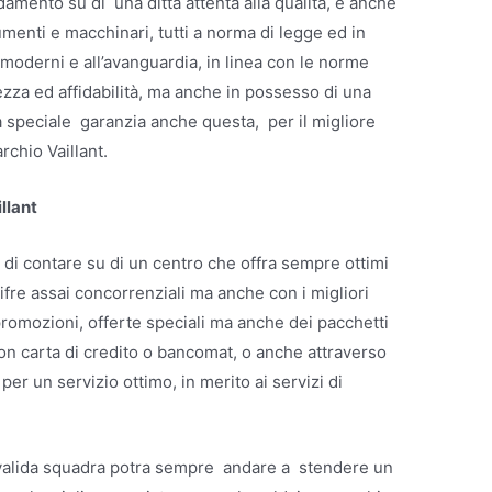
damento su di una ditta attenta alla qualità, e anche
umenti e macchinari, tutti a norma di legge ed in
moderni e all’avanguardia, in linea con le norme
ezza ed affidabilità, ma anche in possesso di una
 speciale garanzia anche questa, per il migliore
rchio Vaillant.
llant
 di contare su di un centro che offra sempre ottimi
cifre assai concorrenziali ma anche con i migliori
omozioni, offerte speciali ma anche dei pacchetti
n carta di credito o bancomat, o anche attraverso
r un servizio ottimo, in merito ai servizi di
a valida squadra potra sempre andare a stendere un